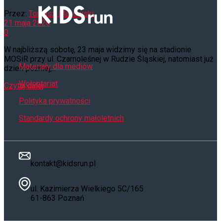
Przez:
Tomasz Makowski
21 maja 2026
0
W najbliższą sobotę, 23 maja widzimy się na stadionie
MOSiR przy ul. Czarnoleśnej w Rudzie Śląskiej, natomiast już
Materiały dla mediów
dzień później,...
Wolontariat
Czytaj dalej
Polityka prywatności
Standardy ochrony małoletnich
kontakt@kidsrun.pl
ul. Kazimierza Wielkiego 5C/165
61-863 Poznań