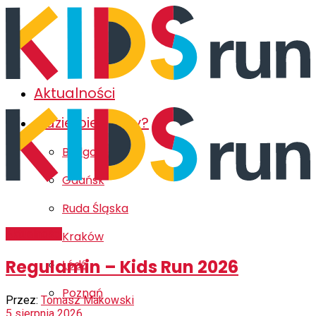
Aktualności
Gdzie biegamy?
Bydgoszcz
Gdańsk
Ruda Śląska
Aktualności
Kraków
Regulamin – Kids Run 2026
Łódź
Poznań
Przez:
Tomasz Makowski
5 sierpnia 2026