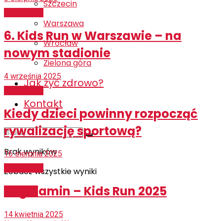
Szczecin
Aktualności
Warszawa
6. Kids Run w Warszawie – na
Wrocław
nowym stadionie
Zielona góra
4 września 2025
Jak żyć zdrowo?
Aktualności
Kontakt
Kiedy dzieci powinny rozpocząć
rywalizację sportową?
Brak wyników
16 sierpnia 2025
Aktualności
Zobacz wszystkie wyniki
Regulamin – Kids Run 2025
ZAPISY
14 kwietnia 2025