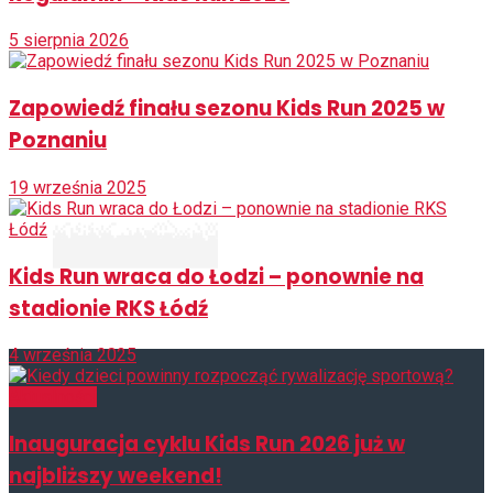
5 sierpnia 2026
Zapowiedź finału sezonu Kids Run 2025 w
Poznaniu
19 września 2025
Kids Run wraca do Łodzi – ponownie na
stadionie RKS Łódź
4 września 2025
Aktualności
Inauguracja cyklu Kids Run 2026 już w
najbliższy weekend!