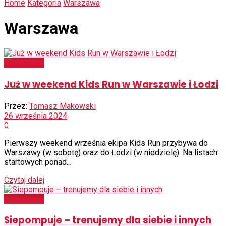
Home
Kategoria
Warszawa
Warszawa
Aktualności
Już w weekend Kids Run w Warszawie i Łodzi
Przez:
Tomasz Makowski
26 września 2024
0
Pierwszy weekend września ekipa Kids Run przybywa do
Warszawy (w sobotę) oraz do Łodzi (w niedzielę). Na listach
startowych ponad...
Czytaj dalej
Aktualności
Siepompuje – trenujemy dla siebie i innych