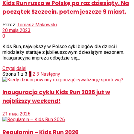
Kids Run rusza w Polskę po raz dziesiąty. Na
początek Szczecin, potem jeszcze 9 miast.
Przez:
Tomasz Makowski
20 maja 2023
0
Kids Run, największy w Polsce cykl biegów dla dzieci i
młodzieży startuje z jubileuszowym dziesiątym sezonem.
Inauguracyjna impreza odbędzie się...
Czytaj dalej
Strona 1 z 3
1
2
3
Następny
Inauguracja cyklu Kids Run 2026 już w
najbliższy weekend!
21 maja 2026
Regulamin – Kids Run 2026