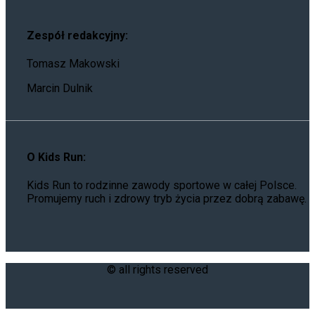
Zespół redakcyjny:
Tomasz Makowski
Marcin Dulnik
O Kids Run:
Kids Run to rodzinne zawody sportowe w całej Polsce.
Promujemy ruch i zdrowy tryb życia przez dobrą zabawę.
© all rights reserved