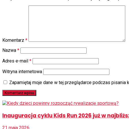
Komentarz
*
Nazwa
*
Adres e-mail
*
Witryna internetowa
Zapamiętaj moje dane w tej przeglądarce podczas pisania 
Inauguracja cyklu Kids Run 2026 już w najbli
21 maja 2026