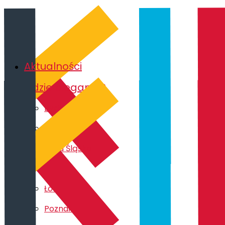
Aktualności
Gdzie biegamy?
Bydgoszcz
Gdańsk
Ruda Śląska
Kraków
Łódź
Poznań