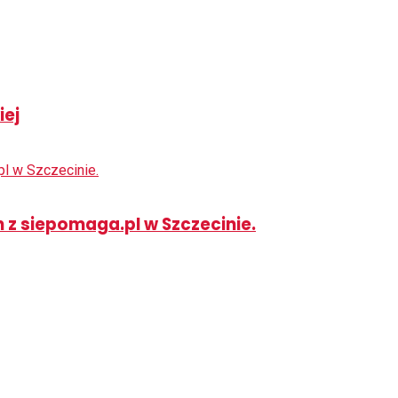
iej
n z siepomaga.pl w Szczecinie.