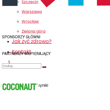
Szczecin
Warszawa
Wrocław
Zielona góra
SPONSORZY GŁÓWNI
Jak żyć zdrowo?
Kontakt
PARTNERZY WSPIERAJĄCY
Brak wyników
Zobacz wszystkie wyniki
ZAPISY